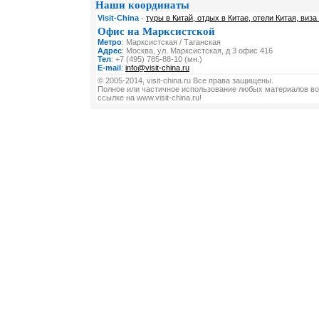
Наши координаты
Visit-China
-
туры в Китай, отдых в Китае, отели Китая, виза
Офис на Марксистской
Метро
: Марксистская / Таганская
Адрес
: Москва, ул. Марксистская, д 3 офис 416
Тел
: +7 (495) 785-88-10 (мн.)
E-mail
:
info@visit-china.ru
© 2005-2014, visit-china.ru Все права защищены.
Полное или частичное использование любых материалов во
ссылке на www.visit-china.ru!