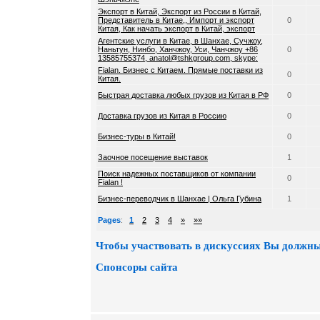
Экспорт в Китай, Экспорт из России в Китай,
Представитель в Китае,, Импорт и экспорт
0
Китая, Как начать экспорт в Китай, экспорт
Агентские услуги в Китае, в Шанхае, Сучжоу,
Наньтун, Нинбо, Ханчжоу, Уси, Чанчжоу +86
0
13585755374, anatol@tshkgroup.com, skype:
Fialan. Бизнес с Китаем. Прямые поставки из
0
Китая.
Быстрая доставка любых грузов из Китая в РФ
0
Доставка грузов из Китая в Россию
0
Бизнес-туры в Китай!
0
Заочное посещение выставок
1
Поиск надежных поставщиков от компании
0
Fialan !
Бизнес-переводчик в Шанхае | Ольга Губина
1
Pages
:
1
2
3
4
»
»»
Чтобы участвовать в дискуссиях Вы должны
Спонсоры сайта