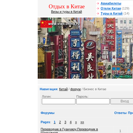
Авиабилеты
Отдых в Китае
Отели Китая
(129)
Визы и туры в Китай
Туры в Китай
(14)
Навигация
:
Китай
/
форум
/ Бизнес в Китае
Логин:
Пароль:
Форумы
Ответы
Пр
Pages
:
1
2
3
4
»
»»
Переводчик в Гуанчжоу.Переводчик в
1
Шэньчжэне