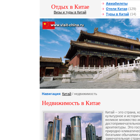
Авиабилеты
Отдых в Китае
Отели Китая
(129)
Визы и туры в Китай
Туры в Китай
(14)
Навигация
:
Китай
/ недвижимость
Недвижимость в Китае
Китай – это страна, 
культурное и историч
великое множество и
достопримечательнос
архитектуры. Это го
природно-климатичес
богатыми обычаями и
замечательная страна