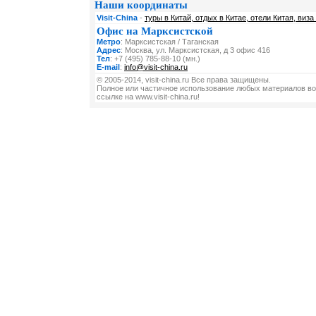
Наши координаты
Visit-China
-
туры в Китай, отдых в Китае, отели Китая, виза
Офис на Марксистской
Метро
: Марксистская / Таганская
Адрес
: Москва, ул. Марксистская, д 3 офис 416
Тел
: +7 (495) 785-88-10 (мн.)
E-mail
:
info@visit-china.ru
© 2005-2014, visit-china.ru Все права защищены.
Полное или частичное использование любых материалов во
ссылке на www.visit-china.ru!