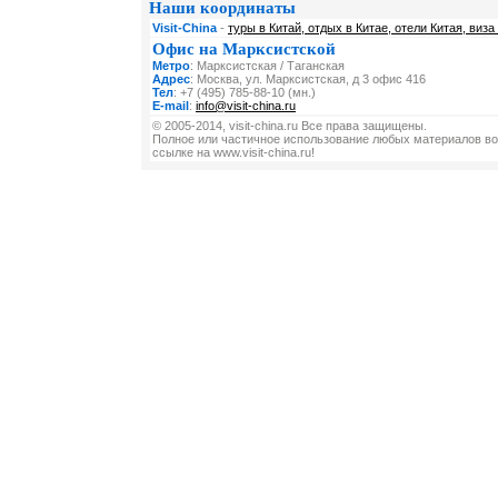
Наши координаты
Visit-China
-
туры в Китай, отдых в Китае, отели Китая, виза
Офис на Марксистской
Метро
: Марксистская / Таганская
Адрес
: Москва, ул. Марксистская, д 3 офис 416
Тел
: +7 (495) 785-88-10 (мн.)
E-mail
:
info@visit-china.ru
© 2005-2014, visit-china.ru Все права защищены.
Полное или частичное использование любых материалов во
ссылке на www.visit-china.ru!