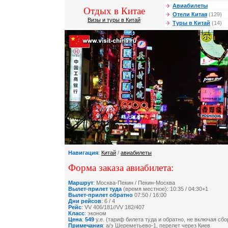
Авиабилеты
Отдых в Китае
Отели Китая
(129)
Визы и туры в Китай
Туры в Китай
(14)
Навигация
:
Китай
/
авиабилеты
Форма заказа авиабилета:
Маршрут
: Москва-Пекин / Пекин-Москва
Вылет-прилет туда
(время местное): 10:35 / 04:30+1
Вылет-прилет обратно
07:50 / 16:00
Дни рейсов
: 6 / 4
Рейс
: VV 406/181//VV 182/407
Класс
: эконом
Цена
:
549
у.е. (тариф билета туда и обратно, не включая сб
Примечания
: а/э Шереметьево-1, перелет через Киев