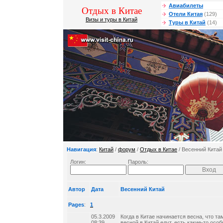
Авиабилеты
Отдых в Китае
Отели Китая
(129)
Визы и туры в Китай
Туры в Китай
(14)
Навигация
:
Китай
/
форум
/
Отдых в Китае
/ Весенний Китай
Логин:
Пароль:
Автор
Дата
Весенний Китай
Pages
:
1
05.3.2009
Когда в Китае начинается весна, что та
08:39
весной в Китай едут, есть какие-то осо