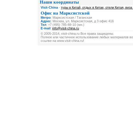
Наши координаты
Visit-China
-
туры в Китай, отдых в Китае, отели Китая, виза
Офис на Марксистской
Метро
: Марксистская / Таганская
Адрес
: Москва, ул. Марксистская, д 3 офис 416
Тел
: +7 (495) 785-88-10 (мн.)
E-mail
:
info@visit-china.ru
© 2005-2014, visit-china.ru Все права защищены.
Полное или частичное использование любых материалов во
ссылке на www.visit-china.ru!