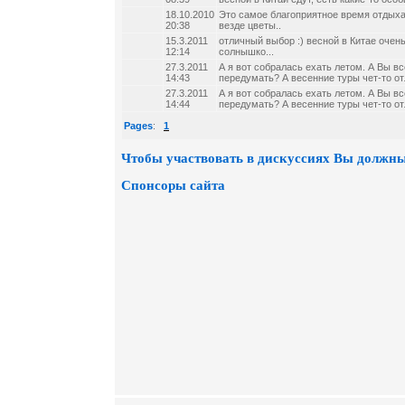
18.10.2010
Это самое благоприятное время отдыха.
20:38
везде цветы..
15.3.2011
отличный выбор :) весной в Китае очень
12:14
солнышко...
27.3.2011
А я вот собралась ехать летом. А Вы вс
14:43
передумать? А весенние туры чет-то о
27.3.2011
А я вот собралась ехать летом. А Вы вс
14:44
передумать? А весенние туры чет-то о
Pages
:
1
Чтобы участвовать в дискуссиях Вы должны
Спонсоры сайта